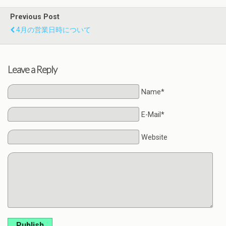
Previous Post
4月の営業日時について
Leave a Reply
Name*
E-Mail*
Website
Publish