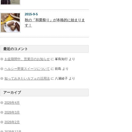
2015-9-5
秋の「和栗祭り」が本格的に始まりま
す！
最近のコメント
お盆期間中、営業日のお知らせ
に
峯島知行
より
ヘルシー野菜スイーツについて
に
前島
より
知っておきたいカフェの活用法
に
八瀬綾子
より
アーカイブ
2026年4月
2026年3月
2026年2月
2025年12月