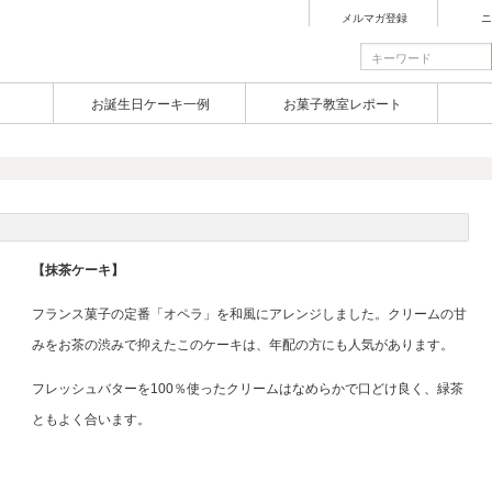
メルマガ登録
ニ
お誕生日ケーキ一例
お菓子教室レポート
【抹茶ケーキ】
フランス菓子の定番「オペラ」を和風にアレンジしました。クリームの甘
みをお茶の渋みで抑えたこのケーキは、年配の方にも人気があります。
フレッシュバターを100％使ったクリームはなめらかで口どけ良く、緑茶
ともよく合います。