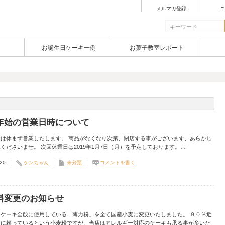
メルマガ登録
ニ
お誕生日ケーキ一例
お菓子教室レポート
年始の営業日時について
始は休まず営業したします。 商品がなくなり次第、閉店する事がございます、あらかじ
くださいませ。 次回休業日は2019年1月7日（月）を予定しております。…
.20
ケンちゃん
未分類
コメントを書く
料変更のお知らせ
、ケーキ全般に使用している「薄力粉」を全て国産小麦に変更いたしました。 ９０％近
入に頼っているという小麦粉ですが、当店はアレルギー対応のケーキも承る事が多いた