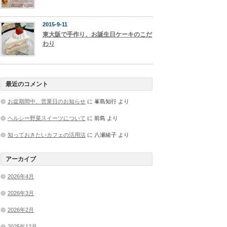
2015-9-11
東大阪で手作り、お誕生日ケーキのこだ
わり
最近のコメント
お盆期間中、営業日のお知らせ
に
峯島知行
より
ヘルシー野菜スイーツについて
に
前島
より
知っておきたいカフェの活用法
に
八瀬綾子
より
アーカイブ
2026年4月
2026年3月
2026年2月
2025年12月