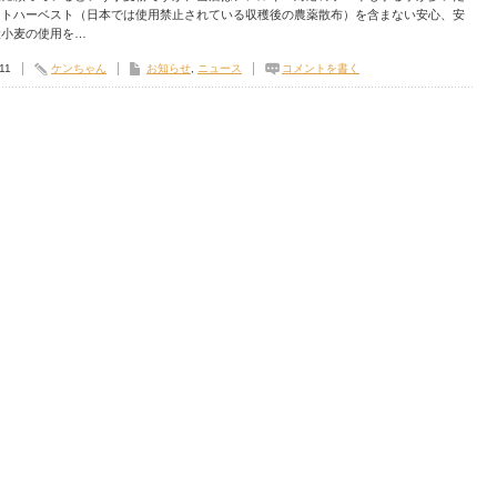
ストハーベスト（日本では使用禁止されている収穫後の農薬散布）を含まない安心、安
産小麦の使用を…
11
ケンちゃん
お知らせ
,
ニュース
コメントを書く