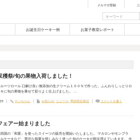
メルマガ登録
ニ
お誕生日ケーキ一例
お菓子教室レポート
収穫祭/旬の果物入荷しました！
フルーツロール 口解け良い無添加の生クリーム１００％で作った、ふんわりしっとりロ
キに旬の果物を乗せて彩りよく仕上げました。 …
.25
ケンちゃん
お知らせ
,
ニュース
,
季節限定商品
コメントを書く
フェアー始まりました
覚四国の「和栗」を使ったスイーツの販売を開始いたしました。 マカロンやモンブラ
ールケーキなど、贅沢な和栗を惜しみなく使った旬のケーキが順次増えていきます。 今