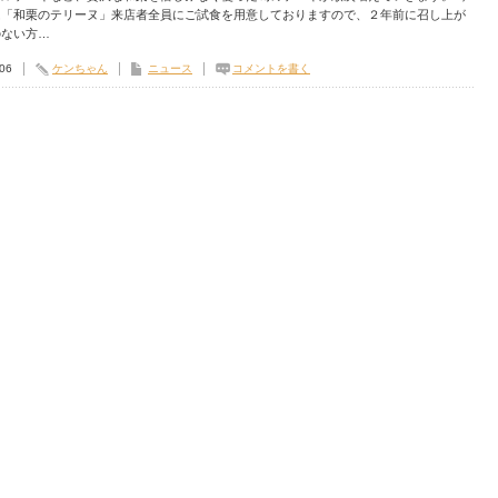
は「和栗のテリーヌ」来店者全員にご試食を用意しておりますので、２年前に召し上が
のない方…
.06
ケンちゃん
ニュース
コメントを書く